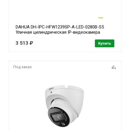
DAHUA DH-IPC-HFW1239SP-A-LED-0280B-S5
Уличная цилиндрическая IP-видеокамера
FullColor 2Мп, 1/2.8” CMOS, объектив 2.8мм,
микрофон, LED 30м, IP67, металл
3 513 ₽
Купить
Под заказ