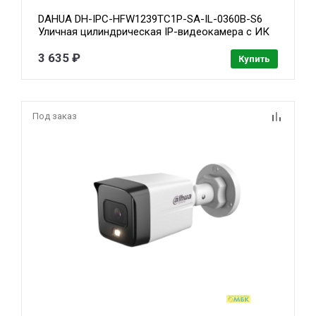
DAHUA DH-IPC-HFW1239TC1P-SA-IL-0360B-S6
Уличная цилиндрическая IP-видеокамера с ИК
30м и LED 30м 2Мп; 1/2.8” CMOS; объектив 2.8мм;
IP67; металл, пластик
3 635 ₽
Купить
Под заказ