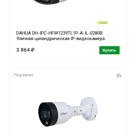
DAHUA DH-IPC-HFW1239TL1P-A-IL-0280B
Уличная цилиндрическая IP-видеокамера
SmartDualLight 2Мп; 1/2.8” CMOS; объектив
2.8мм; обнаружение людей, микрофон, ИК 30м,
3 864 ₽
Купить
LED 20м, IP67, металл/пластик
Под заказ