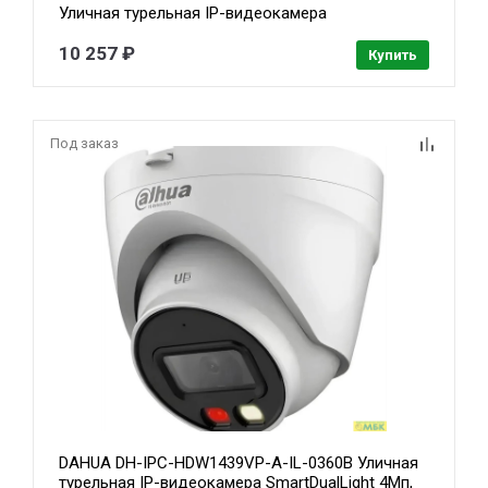
Уличная турельная IP-видеокамера
SmartDualLight 8Мп, 1/2.7” CMOS, объектив
2.8мм, видеоаналитика, микрофон, ИК 30м, LED
10 257 ₽
Купить
30м, IP67, металл
Под заказ
DAHUA DH-IPC-HDW1439VP-A-IL-0360B Уличная
турельная IP-видеокамера SmartDualLight 4Мп,