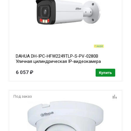
DAHUA DH-IPC-HFW2249TLP-S-PV-0280B
Уличная цилиндрическая IP-видеокамера
SmartDualLight 2Мп, 1/2.8” CMOS, объектив
2.8мм, видеоаналитика, микрофон+динамик, ИК
6 057 ₽
Купить
30м, LED 30м, IP67, металл
Под заказ