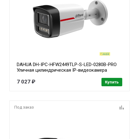
DAHUA DH-IPC-HFW2449TLP-S-LED-0280B-PRO
Уличная цилиндрическая IP-видеокамера
WizColor 4Мп, 1/1.8” CMOS, объектив 2.8мм,
видеоаналитика, микрофон, LED 50м, IP67,
7 027 ₽
Купить
металл
Под заказ