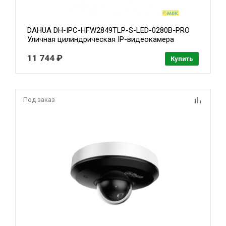
DAHUA DH-IPC-HFW2849TLP-S-LED-0280B-PRO
Уличная цилиндрическая IP-видеокамера
WizColor 8Мп, 1/1,8” CMOS, объектив 2.8мм,
видеоаналитика, микрофон, LED 50м, IP67,
11 744 ₽
Купить
металл
Под заказ