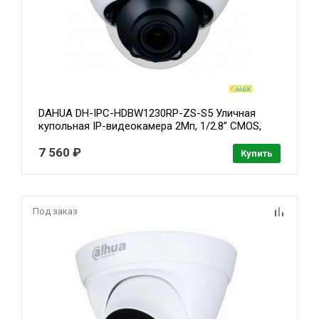
DAHUA DH-IPC-HDBW1230RP-ZS-S5 Уличная
купольная IP-видеокамера 2Мп, 1/2.8” CMOS,
моторизованный объектив 2.8~12мм, ИК 40м,
IP67, IK10, металл
7 560 ₽
Купить
Под заказ