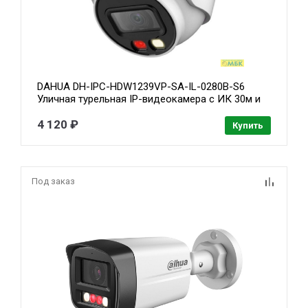
DAHUA DH-IPC-HDW1239VP-SA-IL-0280B-S6
Уличная турельная IP-видеокамера с ИК 30м и
LED 30м 2Мп; 1/2.8” CMOS; объектив 2.8мм; ;
обнаружение людей IP67; металл, пластик
4 120 ₽
Купить
Под заказ