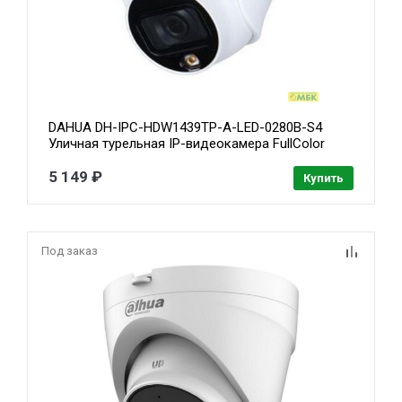
DAHUA DH-IPC-HDW1439TP-A-LED-0280B-S4
Уличная турельная IP-видеокамера FullColor
4Мп, 1/3” CMOS, объектив 2.8мм, микрофон, LED
30м, IP67, металл
5 149 ₽
Купить
Под заказ