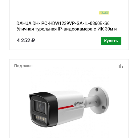
DAHUA DH-IPC-HDW1239VP-SA-IL-0360B-S6
Уличная турельная IP-видеокамера с ИК 30м и
LED 30м 2Мп; 1/2.8” CMOS; объектив 2.8мм IP67;
металл, пластик
4 252 ₽
Купить
Под заказ