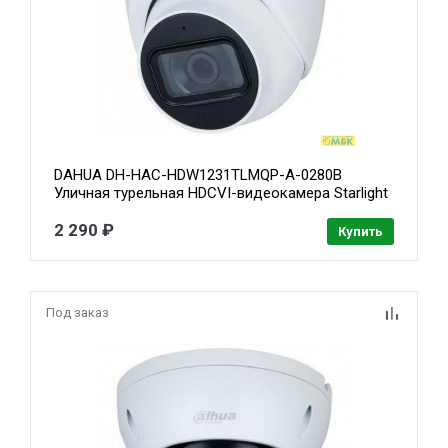
DAHUA DH-HAC-HDW1231TLMQP-A-0280B
Уличная турельная HDCVI-видеокамера Starlight
2Мп, 1/2.8” CMOS, объектив 2.8 мм, ИК 30м, IP67,
корпус: металл, пластик, быстрый монтаж
2 290 ₽
Купить
Под заказ