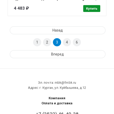
1/2.9” CMOS, объектив 3.6мм, обнаружение
людей, микрофон, ИК 30м, LED 20м, IP67, металл
4 483 ₽
Купить
Назад
1
2
3
4
6
Вперед
Эл. почта: mbk@fmbk.ru
Адрес: г. Курган, ул. Куйбышева, д.12
Компания
Оплата и доставка