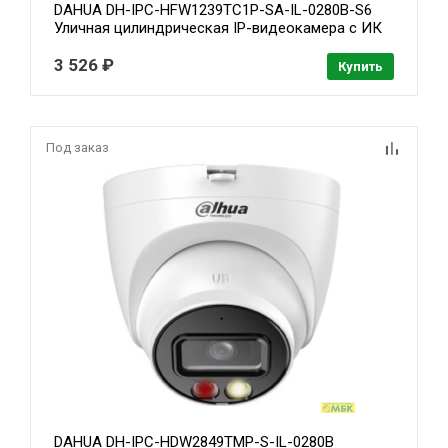
DAHUA DH-IPC-HFW1239TC1P-SA-IL-0280B-S6
Уличная цилиндрическая IP-видеокамера с ИК
30м и LED 30м 2Мп; 1/2.8” CMOS; объектив 2.8мм
обнаружение людей; IP67; металл, пластик
3 526 ₽
Купить
Под заказ
DAHUA DH-IPC-HDW2849TMP-S-IL-0280B