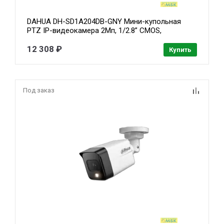
DAHUA DH-SD1A204DB-GNY Мини-купольная
PTZ IP-видеокамера 2Мп, 1/2.8” CMOS,
моторизованный объектив 2.8~12мм (4x),
видеоаналитика, ИК до 20м, IP66, IK08, корпус:
12 308 ₽
Купить
металл
Под заказ