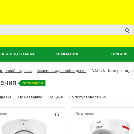
ЛАТА И ДОСТАВКА
КОМПАНИЯ
ПРАЙСЫ
видеонаблюдения
-
Камеры видеонаблюдения
-
DAHUA - Камеры виде
дения
78 товаров
По названию
По цене
По популярности
ировка:
аказ
Под заказ