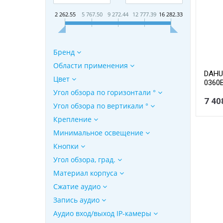
2 262.55
5 767.50
9 272.44
12 777.39
16 282.33
Бренд
Области применения
DAHU
Цвет
0360B
видео
Угол обзора по горизонтали °
1/2.7
7 40
Угол обзора по вертикали °
обна
ИК 30
Крепление
плас
Минимальное освещение
Кнопки
Угол обзора, град.
Материал корпуса
Сжатие аудио
Запись аудио
Аудио вход/выход IP-камеры