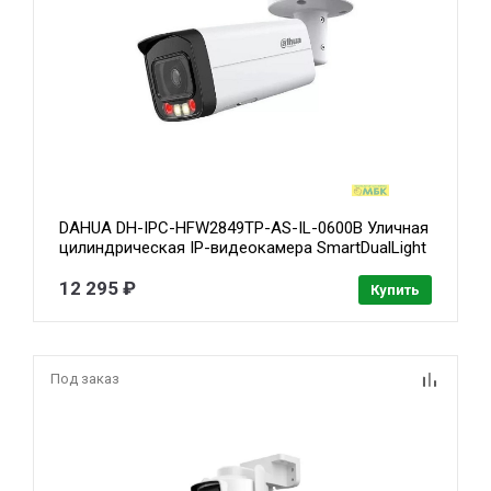
DAHUA DH-IPC-HFW2849TP-AS-IL-0600B Уличная
цилиндрическая IP-видеокамера SmartDualLight
8Мп, 1/2.7” CMOS, объектив 6.0мм,
видеоаналитика, микрофон, ИК 60м, LED 50м,
12 295 ₽
Купить
IP67, металл
Под заказ