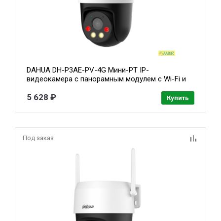
DAHUA DH-P3AE-PV-4G Мини-PT IP-
видеокамера с панорамным модулем с Wi-Fi и
4G модулем 1/2.8" 3Мп CMOS, ИК 30м, Led 30м
(фиксированный модуль) 1/2.8" 3Мп CMOS, ИК
5 628 ₽
Купить
30м, Led 30м (PT-модуль)
Под заказ