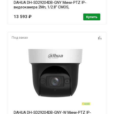
DAHUA DH-SD29204DB-GNY Мини-PTZ IP-
видеокамера 2Мп, 1/2.8” CMOS,
моторизованный объектив 2.8~12мм (4x),
видеоаналитика, ИК до 50м, корпус: металл
13 593 ₽
Купить
Под заказ
DAHUA DH-SD29204DB-GNY-W Мини-PTZ IP-