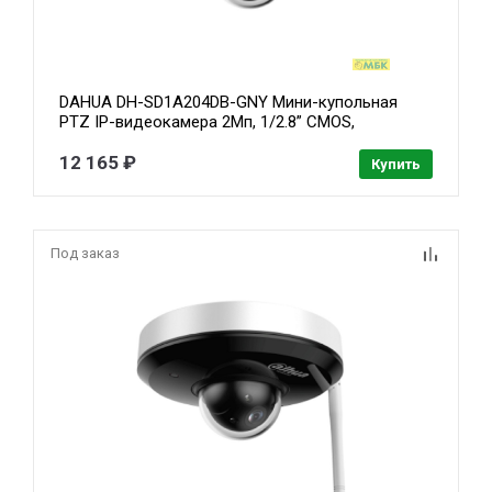
DAHUA DH-SD1A204DB-GNY Мини-купольная
PTZ IP-видеокамера 2Мп, 1/2.8” CMOS,
моторизованный объектив 2.8~12мм (4x),
видеоаналитика, ИК до 20м, IP66, IK08, корпус:
12 165 ₽
Купить
металл
Под заказ