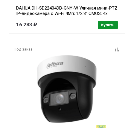
DAHUA DH-SD22404DB-GNY-W Уличная мини-PTZ
IP-видеокамера с Wi-Fi 4Мп; 1/2.8” CMOS; 4x
моторизованный объектив 2.8~12мм;
видеоаналитика: IP66, IK10; металл
16 283 ₽
Купить
Под заказ