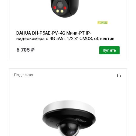
DAHUA DH-P5AE-PV-4G Мини-PT IP-
видеокамера с 4G 5Мп; 1/2.8” CMOS; объектив
4мм; видеоаналитика ИК 30м, Led 30м ; IP66 (
DH-SD-P5AE-PV-4G-EAU-0400B)
6 705 ₽
Купить
Под заказ