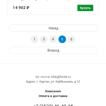
моторизованный объектив 2.8~12мм (4x),
видеоаналитика, ИК до 50м, корпус: металл
14 902 ₽
Купить
Назад
1
3
4
5
6
Вперед
Эл. почта: mbk@fmbk.ru
Адрес: г. Курган, ул. Куйбышева, д.12
Компания
Оплата и доставка