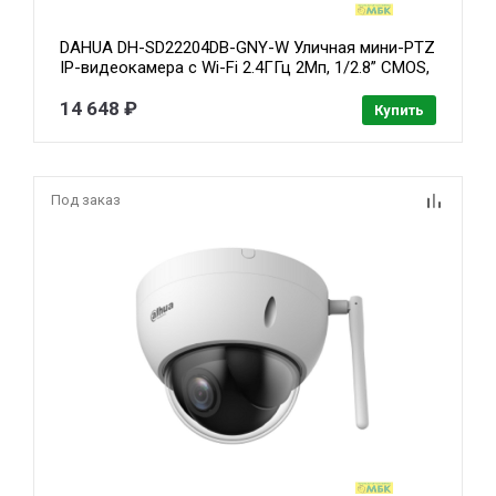
DAHUA DH-SD22204DB-GNY-W Уличная мини-PTZ
IP-видеокамера с Wi-Fi 2.4ГГц 2Мп, 1/2.8” CMOS,
моторизованный объектив 2.8~12мм (4x),
видеоаналитика, IP66, IK10, корпус: металл
14 648 ₽
Купить
Под заказ