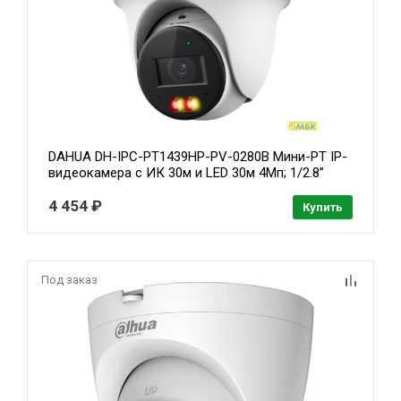
DAHUA DH-IPC-PT1439HP-PV-0280B Мини-PT IP-
видеокамера с ИК 30м и LED 30м 4Мп; 1/2.8”
CMOS; объектив 2.8мм; видеоаналитика ; IP66 ;
микрофон+динамик
4 454 ₽
Купить
Под заказ