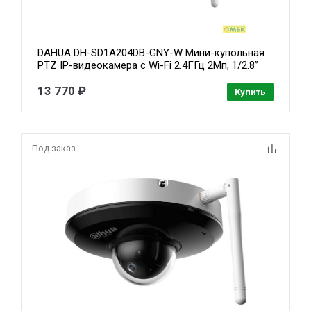
DAHUA DH-SD1A204DB-GNY-W Мини-купольная
PTZ IP-видеокамера с Wi-Fi 2.4ГГц 2Мп, 1/2.8”
CMOS, моторизованный объектив 2.8~12мм (4x),
видеоаналитика, ИК до 20м, IP66, IK08, корпус:
13 770 ₽
Купить
металл
Под заказ