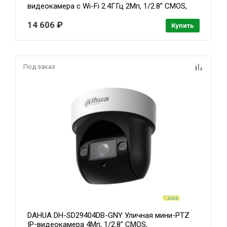
видеокамера с Wi-Fi 2.4ГГц 2Мп, 1/2.8” CMOS,
моторизованный объектив 2.8~12мм (4x),
видеоаналитика, ИК до 50м, корпус: металл
14 606 ₽
Купить
Под заказ
DAHUA DH-SD29404DB-GNY Уличная мини-PTZ
IP-видеокамера 4Мп, 1/2.8” CMOS,