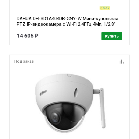
DAHUA DH-SD1A404DB-GNY-W Мини-купольная
PTZ IP-видеокамера с Wi-Fi 2.4ГГц 4Мп, 1/2.8”
CMOS, моторизованный объектив 2.8~12мм,
видеоаналитика, ИК 20м, IP66, IK08, корпус:
14 606 ₽
Купить
металл
Под заказ