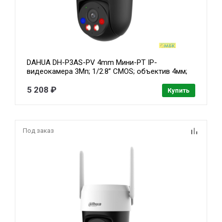
DAHUA DH-P3AS-PV 4mm Мини-PT IP-
видеокамера 3Мп; 1/2.8” CMOS; объектив 4мм;
видеоаналитика; ИК 30м, Led 30м; сигнализация
красно-синей подсветкой, IP66, Wi-Fi( DH-IPC-
5 208 ₽
Купить
P3ASP-PV-0400B-S2)
Под заказ