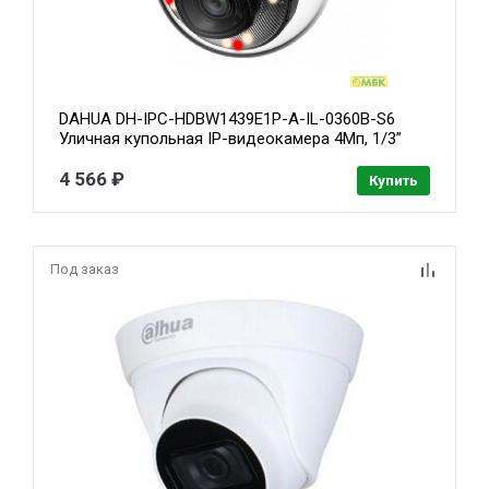
DAHUA DH-IPC-HDBW1439E1P-A-IL-0360B-S6
Уличная купольная IP-видеокамера 4Мп, 1/3”
CMOS, объектив 3.6мм, ИК 30м,LED 30м, IP67
,IK08, микрофон, металл, пластик
4 566 ₽
Купить
Под заказ