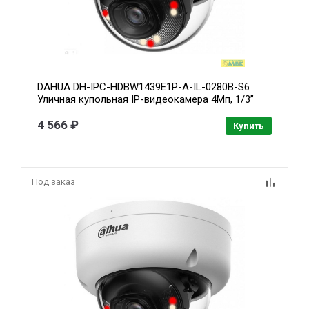
DAHUA DH-IPC-HDBW1439E1P-A-IL-0280B-S6
Уличная купольная IP-видеокамера 4Мп, 1/3”
CMOS, объектив 2.8мм, ИК 30м,LED 30м, IP67
,IK08, микрофон, металл, пластик
4 566 ₽
Купить
Под заказ