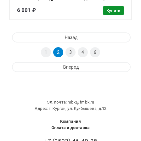
1/3” CMOS; 3.6мм видеоаналитика: SMD Plus LED
30м IP67; металл, пластик
6 001 ₽
Купить
Назад
1
2
3
4
6
Вперед
Эл. почта: mbk@fmbk.ru
Адрес: г. Курган, ул. Куйбышева, д.12
Компания
Оплата и доставка