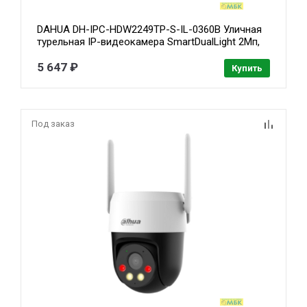
DAHUA DH-IPC-HDW2249TP-S-IL-0360B Уличная
турельная IP-видеокамера SmartDualLight 2Мп,
1/2.8” CMOS, объектив 3.6мм, видеоаналитика,
микрофон, ИК 30м, LED 30м, IP67, металл/
5 647 ₽
Купить
пластик
Под заказ