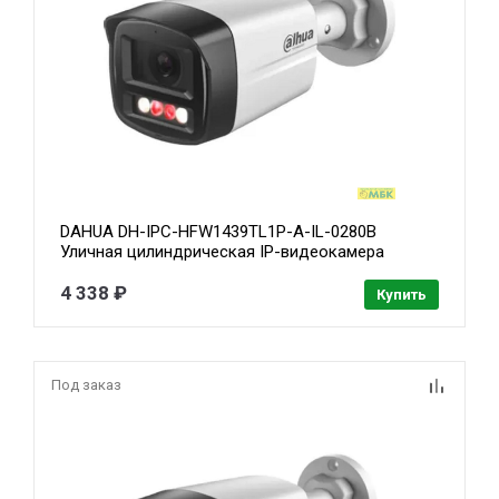
DAHUA DH-IPC-HFW1439TL1P-A-IL-0280B
Уличная цилиндрическая IP-видеокамера
SmartDualLight 4Мп, 1/2.9” CMOS, объектив
2.8мм, обнаружение людей, микрофон, ИК 30м,
4 338 ₽
Купить
LED 20м, IP67, металл/пластик
Под заказ