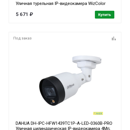
Уличная турельная IP-видеокамера WizColor
2Мп, 1/2.9” CMOS, объектив 2.8мм,
видеоаналитика, микрофон, LED 50м, IP67,
5 671 ₽
Купить
металл/пластик
Под заказ
DAHUA DH-IPC-HFW1439TC1P-A-LED-0360B-PRO
Уличная цилиндрическая IP-видеокамера 4Мп;