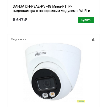
DAHUA DH-P3AE-PV-4G Мини-PT IP-
видеокамера с панорамным модулем с Wi-Fi и
4G модулем 1/2.8" 3Мп CMOS, ИК 30м, Led 30м
(фиксированный модуль) 1/2.8" 3Мп CMOS, ИК
5 647 ₽
Купить
30м, Led 30м (PT-модуль)
Под заказ