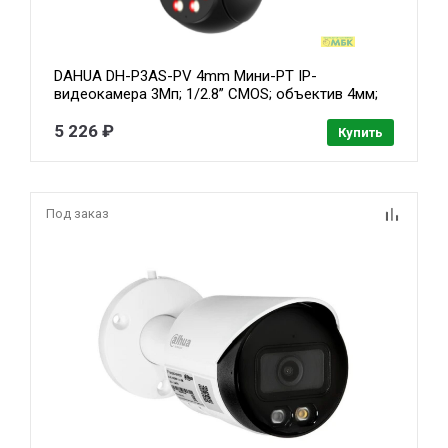
DAHUA DH-P3AS-PV 4mm Мини-PT IP-
видеокамера 3Мп; 1/2.8” CMOS; объектив 4мм;
видеоаналитика; ИК 30м, Led 30м; сигнализация
красно-синей подсветкой, IP66, Wi-Fi( DH-IPC-
5 226 ₽
Купить
P3ASP-PV-0400B-S2)
Под заказ