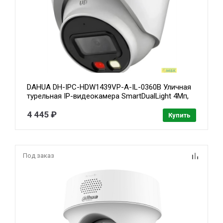
DAHUA DH-IPC-HDW1439VP-A-IL-0360B Уличная
турельная IP-видеокамера SmartDualLight 4Мп,
1/2.9” CMOS, объектив 3.6мм, обнаружение
людей, микрофон, ИК 30м, LED 20м, IP67, металл
4 445 ₽
Купить
Под заказ