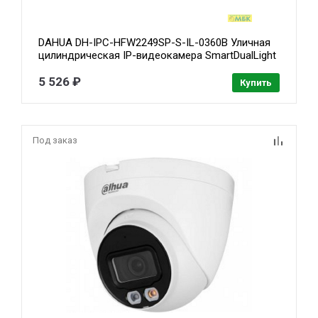
DAHUA DH-IPC-HFW2249SP-S-IL-0360B Уличная
цилиндрическая IP-видеокамера SmartDualLight
2Мп, 1/2.8” CMOS, объектив 3.6мм,
видеоаналитика, микрофон, ИК 30м, LED 30м,
5 526 ₽
Купить
IP67, металл
Под заказ