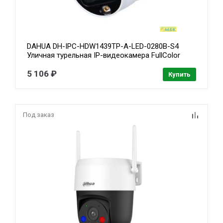
DAHUA DH-IPC-HDW1439TP-A-LED-0280B-S4
Уличная турельная IP-видеокамера FullColor
4Мп, 1/3” CMOS, объектив 2.8мм, микрофон, LED
30м, IP67, металл
5 106 ₽
Купить
Под заказ