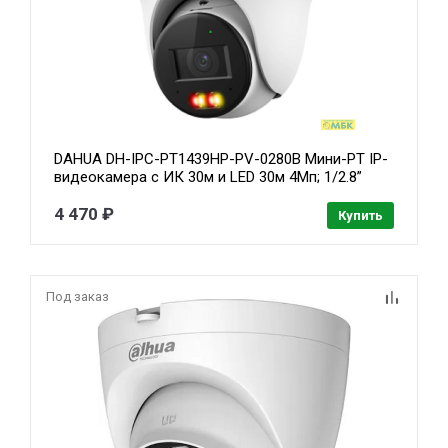
DAHUA DH-IPC-PT1439HP-PV-0280B Мини-PT IP-
видеокамера с ИК 30м и LED 30м 4Мп; 1/2.8”
CMOS; объектив 2.8мм; видеоаналитика ; IP66 ;
микрофон+динамик
4 470 ₽
Купить
Под заказ