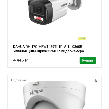
DAHUA DH-IPC-HFW1439TL1P-A-IL-0360B
Уличная цилиндрическая IP-видеокамера
SmartDualLight 4Мп, 1/2.9” CMOS, объектив
3.6мм, обнаружение людей, микрофон, ИК 30м,
4 445 ₽
Купить
LED 20м, IP67, металл/пластик
Под заказ