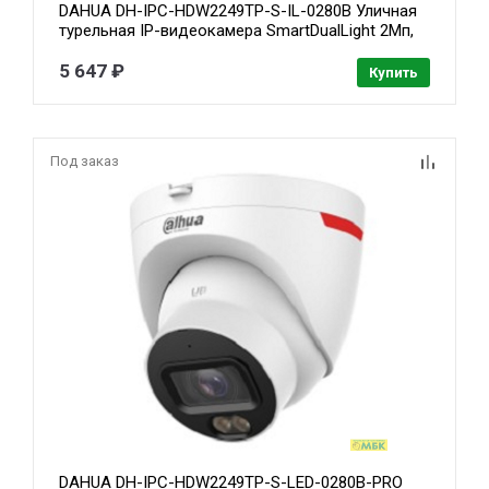
DAHUA DH-IPC-HDW2249TP-S-IL-0280B Уличная
турельная IP-видеокамера SmartDualLight 2Мп,
1/2.8” CMOS, объектив 2.8мм, видеоаналитика,
микрофон, ИК 30м, LED 30м, IP67, металл/
5 647 ₽
Купить
пластик
Под заказ
DAHUA DH-IPC-HDW2249TP-S-LED-0280B-PRO