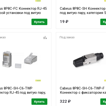
us 8P8C-FC Коннектор RJ-45
Cabeus 8P8C-SH Коннектор
рой установки под витую
под витую пару, категория 5
 категория 5e,
экранированный, универса
ерсальный (для
(для одножильного и
19 ₽
Купить
К
жильного и многожильного
многожильного кабеля) дл
ля) для проводников с
проводников с толщиной п
иной по изоляции до 1,05
изоляции до 1,05 мм
аказ
Под заказ
us 8P8C-SH-C6-TWP
Cabeus 8P8C-SH-C6-TWP-F
ктор RJ-45 под витую пару,
Коннектор с фиксатором к
ория 6/7, экранированный,
и колпачком RJ-45(8P8C) п
многожильного кабеля, для
витую пару, категория 6,
322 ₽
Купить
К
одников с толщиной по
экранированный, для