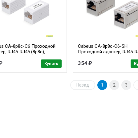
us CA-8p8c-C6 Проходной
Cabeus CA-8p8c-C6-SH
ер, RJ45-RJ45 (8p8c),
Проходной адаптер, RJ45-R
гория 6, неэкранированный
(8p8c), категория 6,
₽
экранированный
354 ₽
Купить
К
Назад
1
2
3