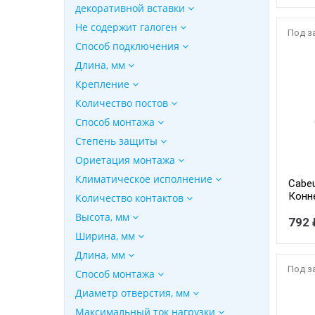
декоративной вставки
изоля
Не содержит галоген
Под з
Способ подключения
Длина, мм
Крепление
Количество постов
Способ монтажа
Степень защиты
Ориетация монтажа
Климатическое исполнение
Cabe
Конн
Количество контактов
витую
Высота, мм
экра
792 
Ширина, мм
Длина, мм
Под з
Способ монтажа
Диаметр отверстия, мм
Максимальный ток нагрузки