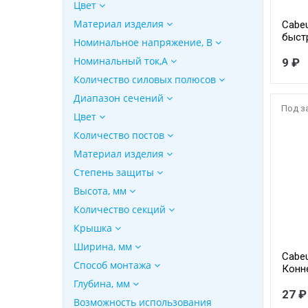
Цвет
Материал изделия
Cabe
быст
Номинальное напряжение, В
пару,
Номинальный ток,А
унив
9 ₽
одно
Количество силовых полюсов
кабе
Диапазон сечений
толщ
Под з
мм
Цвет
Количество постов
Материал изделия
Степень защиты
Высота, мм
Количество секций
Крышка
Ширина, мм
Cabe
Способ монтажа
Конне
катег
Глубина, мм
для 
27 ₽
Возможность использования
пров