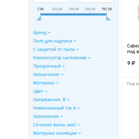
7.45
203.46
399.48
595.49
791.50
Бренд
Поле для надписи
Cabe
С защитой от пыли
под в
унив
Компенсатор натяжения
одно
9 ₽
Прозрачный
кабе
Назначение
Материал
Под з
Цвет
Напряжение, B
Номинальный ток А
Заземление
Сечение жилы, мм2
Материал изоляции