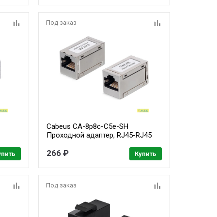
многожильного кабеля), для
проводников с толщиной по
Под заказ
изоляции до 1
Cabeus CA-8p8c-C5e-SH
Проходной адаптер, RJ45-RJ45
(8p8c), категория 5е,
экранированный
266 ₽
упить
Купить
Под заказ