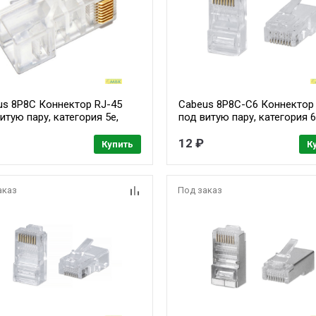
us 8P8C Коннектор RJ-45
Cabeus 8P8C-C6 Коннектор
итую пару, категория 5e,
под витую пару, категория 6
ерсальный (для
универсальный (для
жильного и многожильного
одножильного и многожиль
12 ₽
Купить
К
ля)
кабеля) для проводников с
толщиной по изоляции до 1
мм
аказ
Под заказ