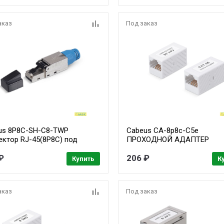
ции до 1,05 мм, со вставкой
одножильного кабеля, со
вставкой
аказ
Под заказ
us 8P8C-SH-C8-TWP
Cabeus CA-8p8c-C5e
ектор RJ-45(8P8C) под
ПРОХОДНОЙ АДАПТЕР
 пару, категория 8,
(COUPLER), RJ-45(8P8C),
нированный, со вставкой
₽
КАТЕГОРИЯ 5E
206 ₽
Купить
К
аказ
Под заказ