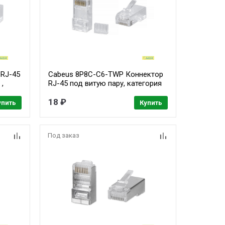
 RJ-45
Cabeus 8P8C-C6-TWP Коннектор
 ,
RJ-45 под витую пару, категория
6, универсальный (для
ного
одножильного и многожильного
18 ₽
упить
Купить
кабеля), для проводников с
,05
толщиной по изоляции до 1,05
мм, со вставкой
Под заказ