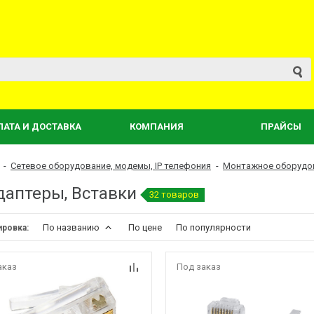
ЛАТА И ДОСТАВКА
КОМПАНИЯ
ПРАЙСЫ
-
Сетевое оборудование, модемы, IP телефония
-
Монтажное оборудо
даптеры, Вставки
32 товаров
По названию
По цене
По популярности
ировка:
аказ
Под заказ