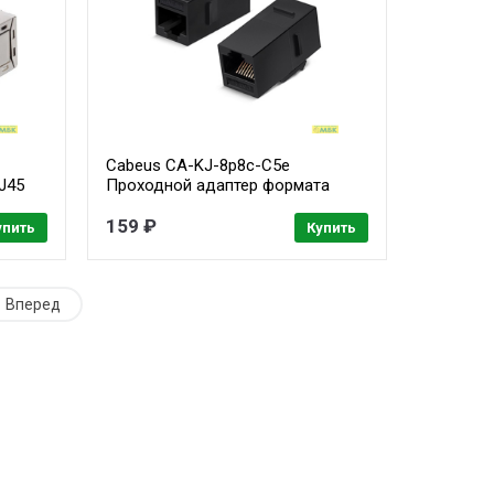
Cabeus CA-KJ-8p8c-C5e
J45
Проходной адаптер формата
Keystone, RJ45-RJ45 (8p8c),
категория 5е, неэкранированный
159 ₽
упить
Купить
Вперед