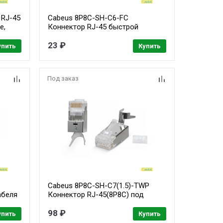
 RJ-45
Cabeus 8P8C-SH-C6-FC
e,
Коннектор RJ-45 быстрой
льный
установки под витую пару,
категория 6, экранированный, для
23 ₽
упить
Купить
я
многожильного кабеля, для
о
проводников с толщиной по
изоляции до 1,05 мм
Под заказ
Cabeus 8P8C-SH-C7(1.5)-TWP
абеля
Коннектор RJ-45(8P8C) под
од
витую пару, категория 6a/7/7a,
экранированный, универсальный
98 ₽
упить
Купить
(для одножильного и