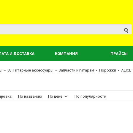
ЛАТА И ДОСТАВКА
КОМПАНИЯ
ПРАЙСЫ
ты
-
03. Гитарные аксессуары
-
Запчасти к гитарам
-
Порожки
-
ALICE
По названию
По цене
По популярности
ировка: